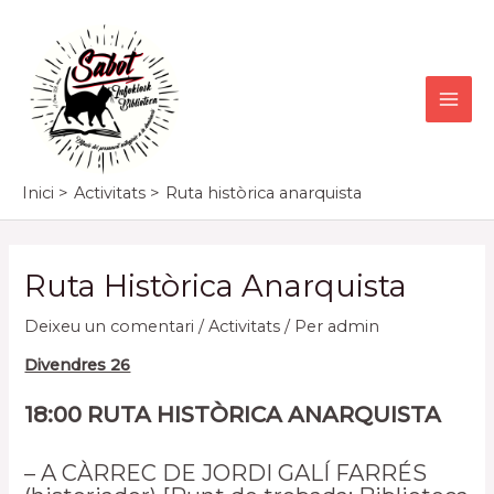
Vés
al
contingut
MAI
ME
Inici
Activitats
Ruta històrica anarquista
Ruta Històrica Anarquista
Deixeu un comentari
/
Activitats
/ Per
admin
Divendres 26
18:00 RUTA HISTÒRICA ANARQUISTA
– A CÀRREC DE JORDI GALÍ FARRÉS